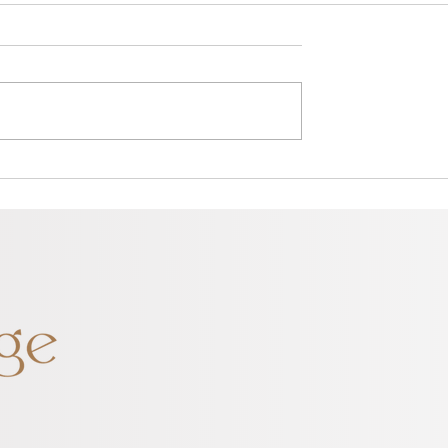
 Um Encontro
Puglia: O destino perfeit
 os Sentidos
para os amantes da Itália
autêntica