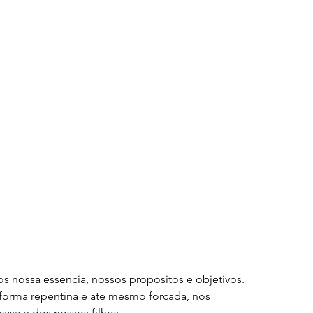
s nossa essencia, nossos propositos e objetivos. 
orma repentina e ate mesmo forcada, nos 
asa e dos nossos filhos.