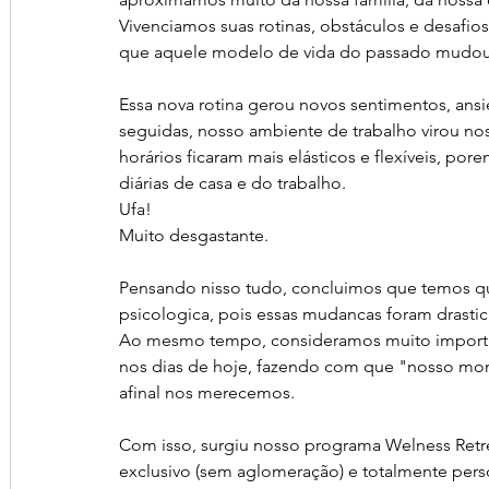
Vivenciamos suas rotinas, obstáculos e desafi
que aquele modelo de vida do passado mudou, 
Essa nova rotina gerou novos sentimentos, ansie
seguidas, nosso ambiente de trabalho virou nos
horários ficaram mais elásticos e flexíveis, po
diárias de casa e do trabalho.
Ufa!
Muito desgastante.
Pensando nisso tudo, concluimos que temos que 
psicologica, pois essas mudancas foram drastica
Ao mesmo tempo, consideramos muito importan
nos dias de hoje, fazendo com que "nosso mome
afinal nos merecemos.
Com isso, surgiu nosso programa Welness Retre
exclusivo (sem aglomeração) e totalmente pers