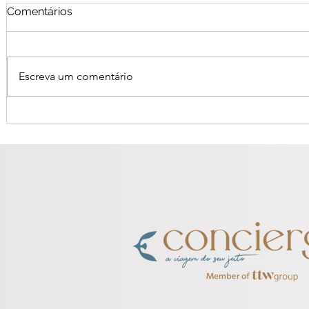
Comentários
Escreva um comentário
O luxo mudou. E com ele, o
Marrocos:
jeito de viajar.
com Todos