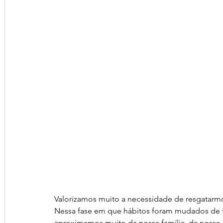
Valorizamos muito a necessidade de resgatarmo
Nessa fase em que hábitos foram mudados de f
aproximamos muito da nossa família, da nossa c