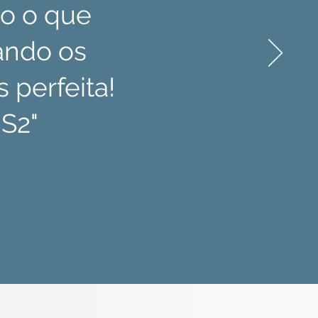
do o que
rando os
 perfeita!
 S2"