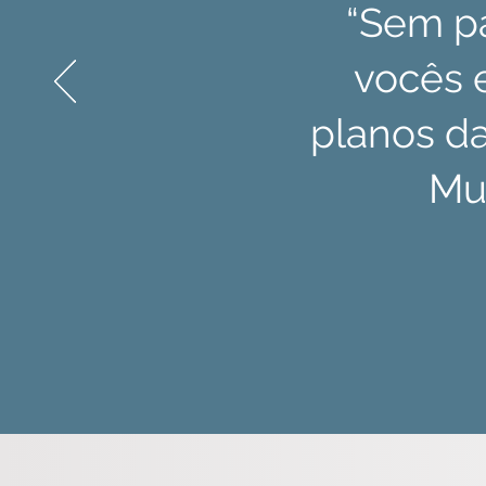
“Sem pa
vocês e
planos da
Mui