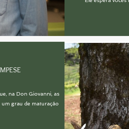
Ele espera vocês 
AMPESE
ue, na Don Giovanni, as
m um grau de maturação