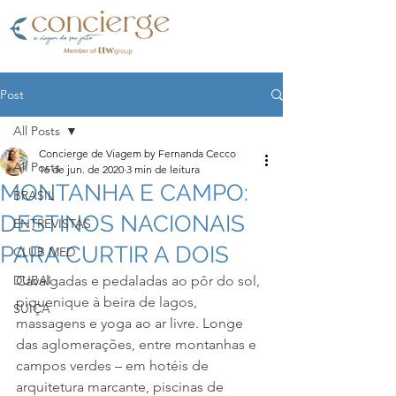
Post
All Posts
Concierge de Viagem by Fernanda Cecco
All Posts
16 de jun. de 2020
3 min de leitura
MONTANHA E CAMPO:
BRASIL
DESTINOS NACIONAIS
ENTREVISTAS
PARA CURTIR A DOIS
CLUB MED
DUBAI
Cavalgadas e pedaladas ao pôr do sol, 
piquenique à beira de lagos, 
SUIÇA
massagens e yoga ao ar livre. Longe 
das aglomerações, entre montanhas e 
campos verdes – em hotéis de 
arquitetura marcante, piscinas de 