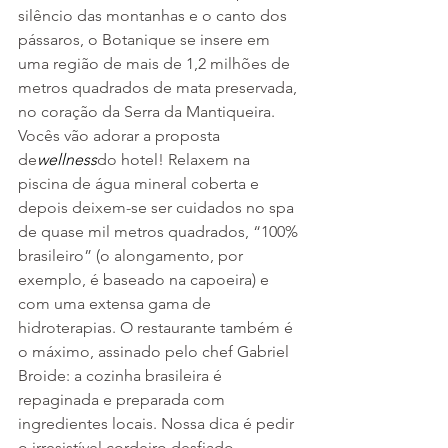
silêncio das montanhas e o canto dos 
pássaros, o Botanique se insere em 
uma região de mais de 1,2 milhões de 
metros quadrados de mata preservada, 
no coração da Serra da Mantiqueira. 
Vocês vão adorar a proposta 
de
wellness
do hotel! Relaxem na 
piscina de água mineral coberta e 
depois deixem-se ser cuidados no spa 
de quase mil metros quadrados, “100% 
brasileiro” (o alongamento, por 
exemplo, é baseado na capoeira) e 
com uma extensa gama de 
hidroterapias. O restaurante também é 
o máximo, assinado pelo chef Gabriel 
Broide: a cozinha brasileira é 
repaginada e preparada com 
ingredientes locais. Nossa dica é pedir 
o irresistível cordeiro desfiado – 