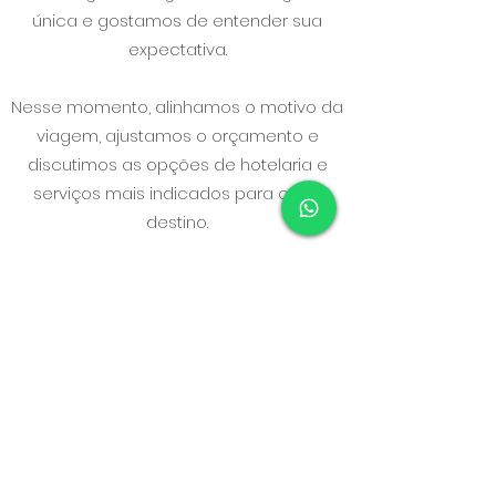
única e gostamos de entender sua
expectativa.
Nesse momento, alinhamos o motivo da
viagem, ajustamos o orçamento e
discutimos as opções de hotelaria e
serviços mais indicados para cada
destino.
Durante a sua a viagem, estamos
disponíveis 24 horas por dia / 7 dias por
semana, para atender a qualquer
necessidade, seja ela diária ou
emergencial.